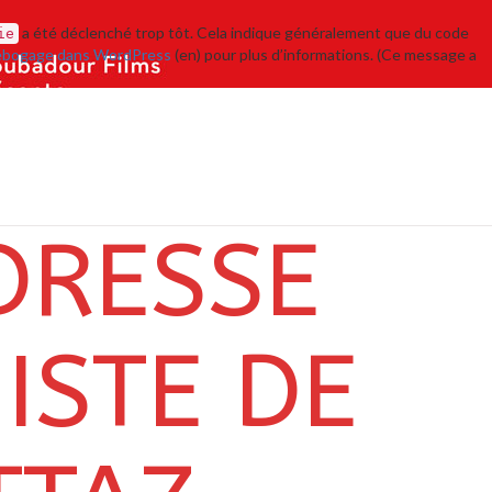
a été déclenché trop tôt. Cela indique généralement que du code
ie
bogage dans WordPress
(en) pour plus d’informations. (Ce message a
DRESSE
ISTE DE