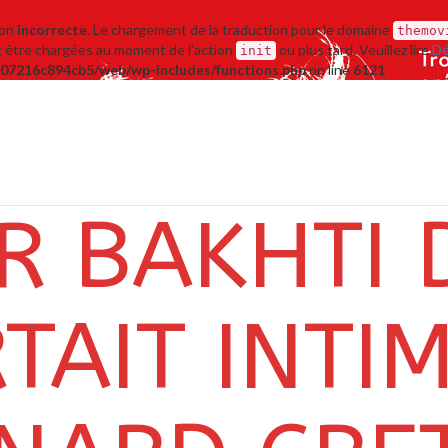
çon
incorrecte
. Le chargement de la traduction pour le domaine
themov
nt être chargées au moment de l’action
ou plus tard. Veuillez lire
Dé
init
07216c894cb5/web/wp-includes/functions.php
on line
6121
R BAKHTI 
TAIT INTIM