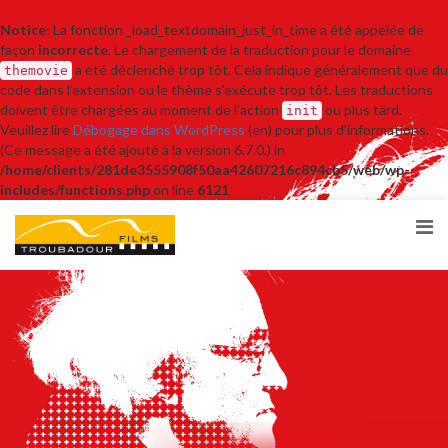
Notice
: La fonction _load_textdomain_just_in_time a été appelée de
façon
incorrecte
. Le chargement de la traduction pour le domaine
a été déclenché trop tôt. Cela indique généralement que du
themovie
code dans l’extension ou le thème s’exécute trop tôt. Les traductions
doivent être chargées au moment de l’action
ou plus tard.
init
Veuillez lire
Débogage dans WordPress
(en) pour plus d’informations.
(Ce message a été ajouté à la version 6.7.0.) in
/home/clients/281de3555908f50aa42607216c894cb5/web/wp-
includes/functions.php
on line
6121