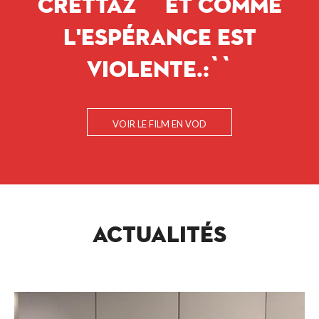
CRETTAZ ``ET COMME
L'ESPÉRANCE EST
VIOLENTE.:``
VOIR LE FILM EN VOD
ACTUALITÉS